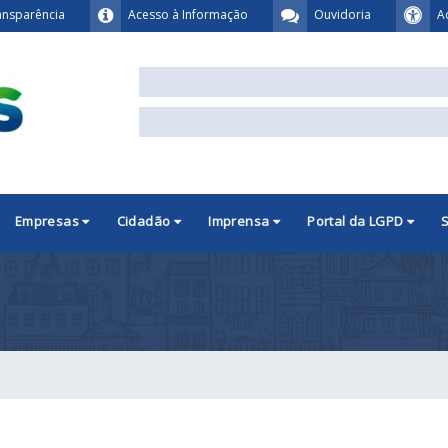
ansparência
Acesso à Informação
Ouvidoria
A
Empresas
Cidadão
Imprensa
Portal da LGPD