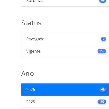
Portarias
99
Status
Revogado
7
Vigente
153
Ano
2026
49
2025
106