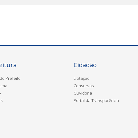
eitura
Cidadão
do Prefeito
Licitação
rama
Consursos
o
Ouvidoria
as
Portal da Transparência