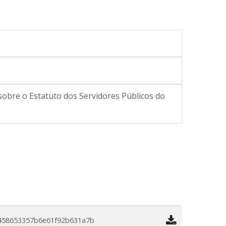
 sobre o Estatuto dos Servidores Públicos do
458653357b6e61f92b631a7b