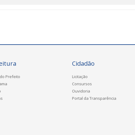
eitura
Cidadão
do Prefeito
Licitação
rama
Consursos
o
Ouvidoria
as
Portal da Transparência