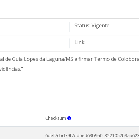
Status:
Vigente
Link:
pal de Guia Lopes da Laguna/MS a firmar Termo de Colobor
vidências."
Checksum
6def7cbd79f7dd5ed63b9a0c3221052b3aa62