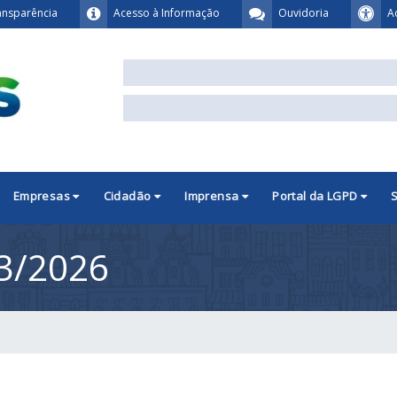
ansparência
Acesso à Informação
Ouvidoria
A
Empresas
Cidadão
Imprensa
Portal da LGPD
3/2026