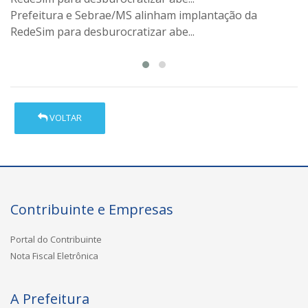
Prefeitura e Sebrae/MS alinham implantação da
REFIS 2025, negocie suas pendências com o nosso
RedeSim para desburocratizar abe...
município
VOLTAR
Contribuinte e Empresas
Portal do Contribuinte
Nota Fiscal Eletrônica
A Prefeitura