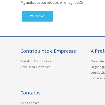
#guialopesparatodos
#refisgll2025
VOLTAR
Contribuinte e Empresas
A Pref
Portal do Contribuinte
Gabinete 
Nota Fiscal Eletrônica
Organog
Legislaçã
Secretari
Contatos
Fale Conosco