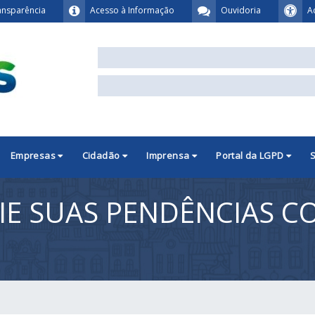
ansparência
Acesso à Informação
Ouvidoria
A
Empresas
Cidadão
Imprensa
Portal da LGPD
CIE SUAS PENDÊNCIAS 