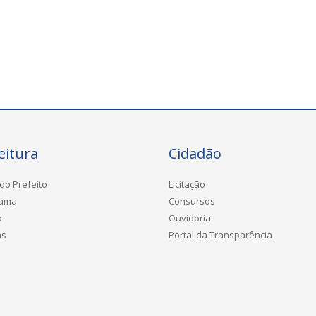
eitura
Cidadão
do Prefeito
Licitação
rama
Consursos
o
Ouvidoria
as
Portal da Transparência