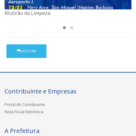
Mutirão da Limpeza
Vacinas disponíveis em nossas unidades de saúde.
VOLTAR
Contribuinte e Empresas
Portal do Contribuinte
Nota Fiscal Eletrônica
A Prefeitura