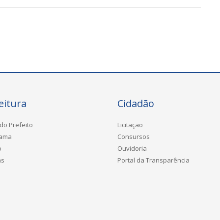
eitura
Cidadão
do Prefeito
Licitação
rama
Consursos
o
Ouvidoria
as
Portal da Transparência