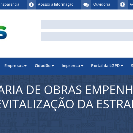
ansparência
Acesso à Informação
Ouvidoria
A
Empresas
Cidadão
Imprensa
Portal da LGPD
TARIA DE OBRAS EMPEN
VITALIZAÇÃO DA ESTR