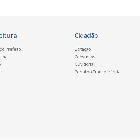
eitura
Cidadão
do Prefeito
Licitação
rama
Consursos
o
Ouvidoria
as
Portal da Transparência