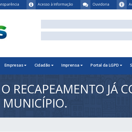
ansparência
Acesso à Informação
Ouvidoria
A
Empresas
Cidadão
Imprensa
Portal da LGPD
! O RECAPEAMENTO JÁ 
 MUNICÍPIO.