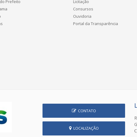
do Prefeito
Licitação
rama
Consursos
o
Ouvidoria
as
Portal da Transparência
CONTATO
R
G
LOCALIZAÇÃO
C