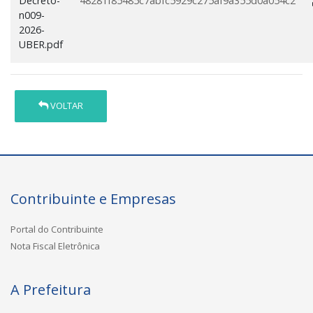
Decreto-
48281f85485c7abfc5929c275af9a355d0a054c2
n009-
2026-
UBER.pdf
VOLTAR
Contribuinte e Empresas
Portal do Contribuinte
Nota Fiscal Eletrônica
A Prefeitura