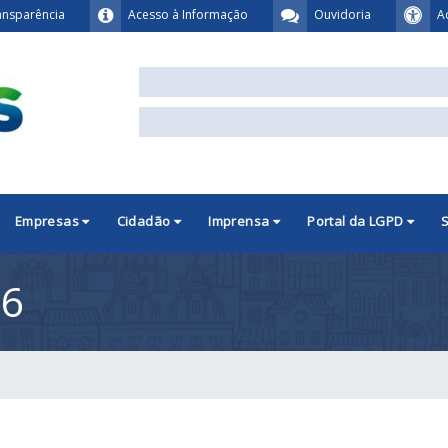
ansparência
Acesso à Informação
Ouvidoria
A
Empresas
Cidadão
Imprensa
Portal da LGPD
26