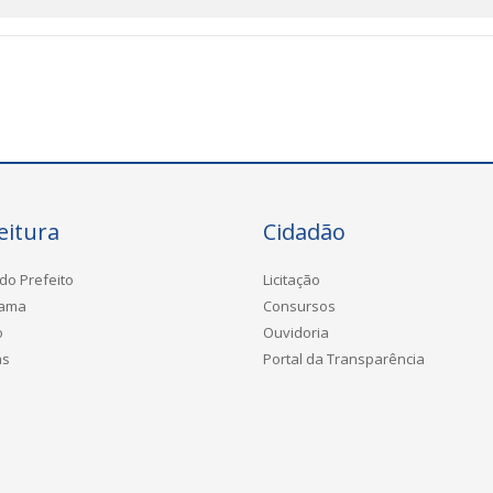
eitura
Cidadão
do Prefeito
Licitação
rama
Consursos
o
Ouvidoria
as
Portal da Transparência