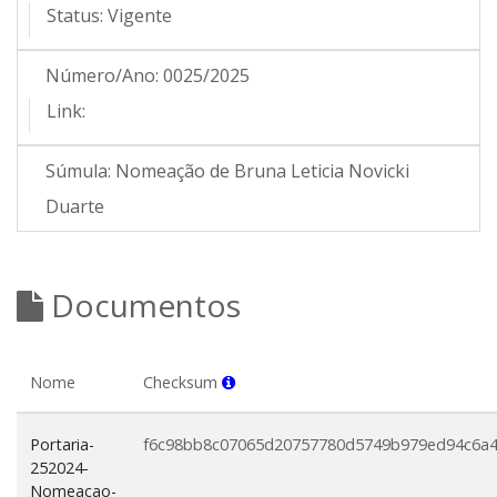
Status:
Vigente
Número/Ano:
0025/2025
Link:
Súmula:
Nomeação de Bruna Leticia Novicki
Duarte
Documentos
Nome
Checksum
Portaria-
f6c98bb8c07065d20757780d5749b979ed94c6a
252024-
Nomeacao-