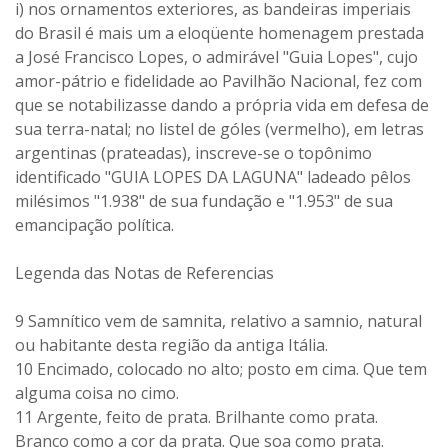
i) nos ornamentos exteriores, as bandeiras imperiais
do Brasil é mais um a eloqüente homenagem prestada
a José Francisco Lopes, o admirável "Guia Lopes", cujo
amor-pátrio e fidelidade ao Pavilhão Nacional, fez com
que se notabilizasse dando a própria vida em defesa de
sua terra-natal; no listel de góles (vermelho), em letras
argentinas (prateadas), inscreve-se o topônimo
identificado "GUIA LOPES DA LAGUNA" ladeado pêlos
milésimos "1.938" de sua fundação e "1.953" de sua
emancipação política.
Legenda das Notas de Referencias
9 Samnítico vem de samnita, relativo a samnio, natural
ou habitante desta região da antiga Itália.
10 Encimado, colocado no alto; posto em cima. Que tem
alguma coisa no cimo.
11 Argente, feito de prata. Brilhante como prata.
Branco como a cor da prata. Que soa como prata.