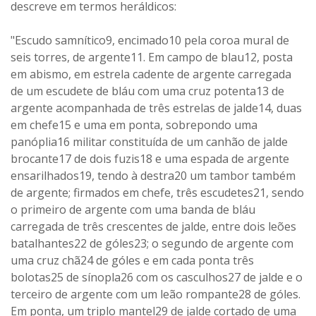
descreve em termos heráldicos:
"Escudo samnítico9, encimado10 pela coroa mural de
seis torres, de argente11. Em campo de blau12, posta
em abismo, em estrela cadente de argente carregada
de um escudete de bláu com uma cruz potenta13 de
argente acompanhada de três estrelas de jalde14, duas
em chefe15 e uma em ponta, sobrepondo uma
panóplia16 militar constituída de um canhão de jalde
brocante17 de dois fuzis18 e uma espada de argente
ensarilhados19, tendo à destra20 um tambor também
de argente; firmados em chefe, três escudetes21, sendo
o primeiro de argente com uma banda de bláu
carregada de três crescentes de jalde, entre dois leões
batalhantes22 de góles23; o segundo de argente com
uma cruz chã24 de góles e em cada ponta três
bolotas25 de sínopla26 com os casculhos27 de jalde e o
terceiro de argente com um leão rompante28 de góles.
Em ponta, um triplo mantel29 de jalde cortado de uma