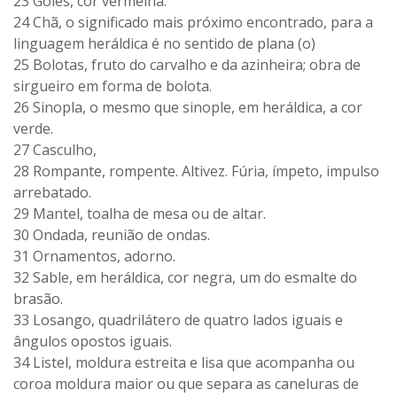
23 Góles, cor vermelha.
24 Chã, o significado mais próximo encontrado, para a
linguagem heráldica é no sentido de plana (o)
25 Bolotas, fruto do carvalho e da azinheira; obra de
sirgueiro em forma de bolota.
26 Sinopla, o mesmo que sinople, em heráldica, a cor
verde.
27 Casculho,
28 Rompante, rompente. Altivez. Fúria, ímpeto, impulso
arrebatado.
29 Mantel, toalha de mesa ou de altar.
30 Ondada, reunião de ondas.
31 Ornamentos, adorno.
32 Sable, em heráldica, cor negra, um do esmalte do
brasão.
33 Losango, quadrilátero de quatro lados iguais e
ângulos opostos iguais.
34 Listel, moldura estreita e lisa que acompanha ou
coroa moldura maior ou que separa as caneluras de