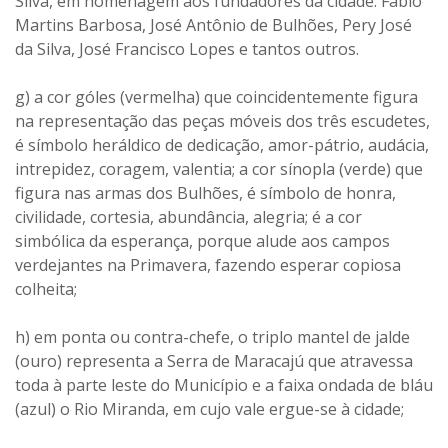
Silva, em homenagem aos fundadores da cidade: Fábio
Martins Barbosa, José Antônio de Bulhões, Pery José
da Silva, José Francisco Lopes e tantos outros.
g) a cor góles (vermelha) que coincidentemente figura
na representação das peças móveis dos três escudetes,
é símbolo heráldico de dedicação, amor-pátrio, audácia,
intrepidez, coragem, valentia; a cor sínopla (verde) que
figura nas armas dos Bulhões, é símbolo de honra,
civilidade, cortesia, abundância, alegria; é a cor
simbólica da esperança, porque alude aos campos
verdejantes na Primavera, fazendo esperar copiosa
colheita;
h) em ponta ou contra-chefe, o triplo mantel de jalde
(ouro) representa a Serra de Maracajú que atravessa
toda à parte leste do Município e a faixa ondada de bláu
(azul) o Rio Miranda, em cujo vale ergue-se à cidade;