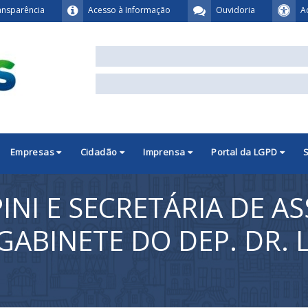
ansparência
Acesso à Informação
Ouvidoria
A
Empresas
Cidadão
Imprensa
Portal da LGPD
PINI E SECRETÁRIA DE AS
 GABINETE DO DEP. DR.