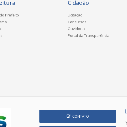
eitura
Cidadão
do Prefeito
Licitação
rama
Consursos
o
Ouvidoria
as
Portal da Transparência
CONTATO
R