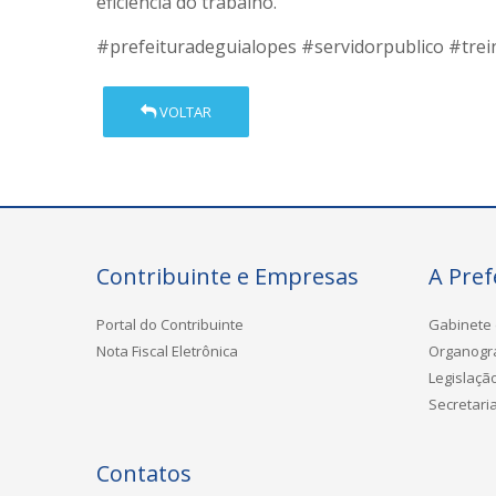
eficiência do trabalho.
#prefeituradeguialopes
#servidorpublico
#tre
VOLTAR
Contribuinte e Empresas
A Pref
Portal do Contribuinte
Gabinete 
Nota Fiscal Eletrônica
Organog
Legislaçã
Secretari
Contatos