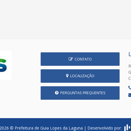
CONTATO
R
G
LOCALIZAÇÃO
C
PERGUNTAS FREQUENTES
2026 © Prefeitura de Guia Lopes da Laguna | Desenvolvido por: