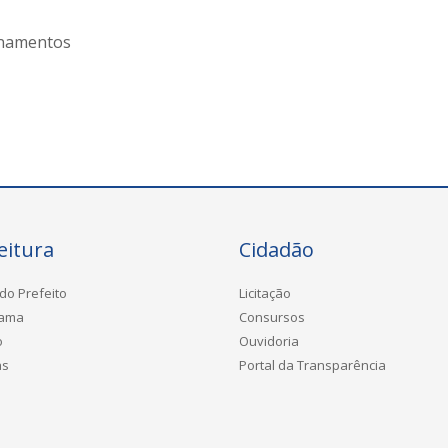
inamentos
eitura
Cidadão
do Prefeito
Licitação
rama
Consursos
o
Ouvidoria
as
Portal da Transparência