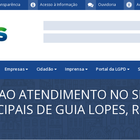
ansparência
Acesso à Informação
Ouvidoria
A
Empresas
Cidadão
Imprensa
Portal da LGPD
 AO ATENDIMENTO NO S
IPAIS DE GUIA LOPES, 