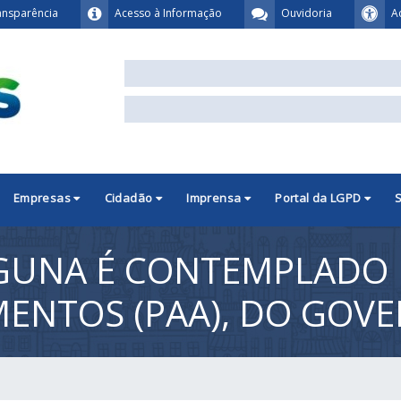
ansparência
Acesso à Informação
Ouvidoria
A
Empresas
Cidadão
Imprensa
Portal da LGPD
AGUNA É CONTEMPLADO
MENTOS (PAA), DO GOV