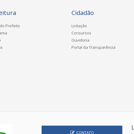
eitura
Cidadão
do Prefeito
Licitação
rama
Consursos
o
Ouvidoria
as
Portal da Transparência
CONTATO