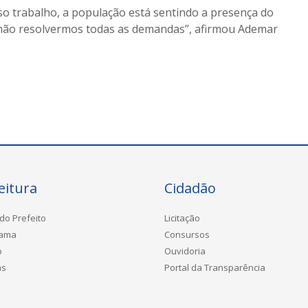
o trabalho, a população está sentindo a presença do
não resolvermos todas as demandas”, afirmou Ademar
eitura
Cidadão
do Prefeito
Licitação
rama
Consursos
o
Ouvidoria
as
Portal da Transparência