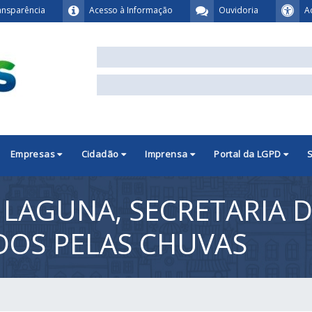
ansparência
Acesso à Informação
Ouvidoria
A
Empresas
Cidadão
Imprensa
Portal da LGPD
 LAGUNA, SECRETARIA D
DOS PELAS CHUVAS